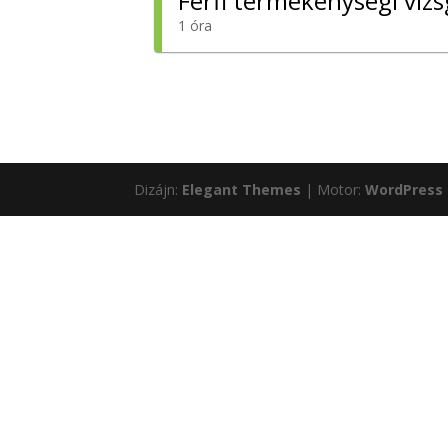
Dizájn:
Elegant Themes
| Motor:
WordPress