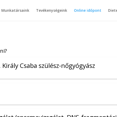
Munkatársaink
Tevékenységeink
Online időpont
Diet